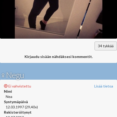
34
tykkää
Kirjaudu sisään nähdäksesi kommentit.
♀Negu
Ei vahvistettu
Lisää tietoa
Nimi
Nea
Syntymäpäivä
12.03.1997 (29,40v)
Rekisteröitynyt