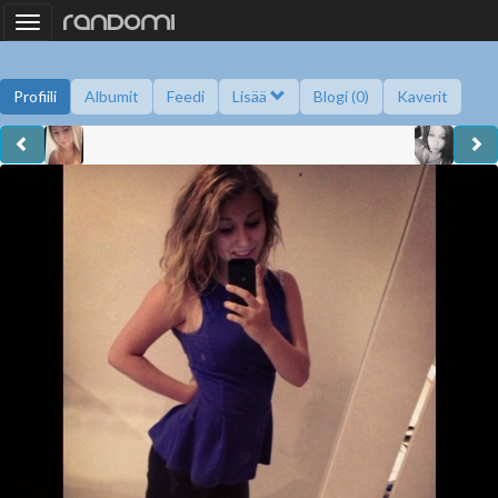
Toggle
navigation
Profiili
Albumit
Feedi
Lisää
Blogi (0)
Kaverit
Kysy minulta
Tietoa
Kaverikirja
Gallupit
Saavutukset