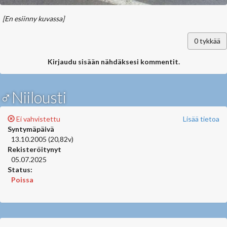
[En esiinny kuvassa]
0
tykkää
Kirjaudu sisään nähdäksesi kommentit.
♂Niilousti
Ei vahvistettu
Lisää tietoa
Syntymäpäivä
13.10.2005 (20,82v)
Rekisteröitynyt
05.07.2025
Status:
Poissa