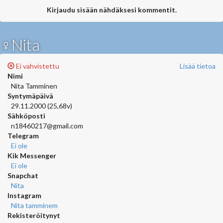
Kirjaudu sisään nähdäksesi kommentit.
♀Nita
Ei vahvistettu
Lisää tietoa
Nimi
Nita Tamminen
Syntymäpäivä
29.11.2000 (25,68v)
Sähköposti
n18460217@gmail.com
Telegram
Ei ole
Kik Messenger
Ei ole
Snapchat
Nita
Instagram
Nita tamminem
Rekisteröitynyt