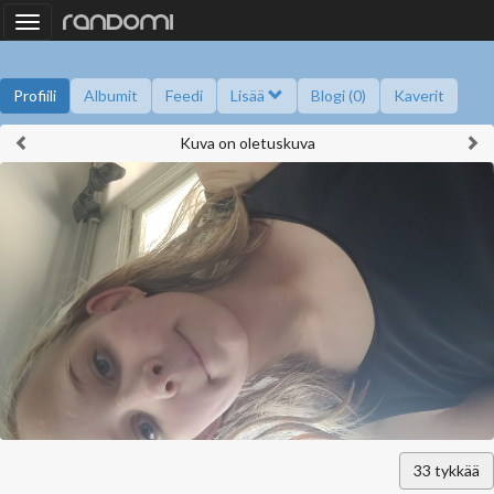
Toggle
navigation
Profiili
Albumit
Feedi
Lisää
Blogi (0)
Kaverit
Kuva on oletuskuva
Kysy minulta
Tietoa
Kaverikirja
Gallupit
Saavutukset
33
tykkää