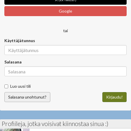
Google
tai
Käyttäjätunnus
Salasana
Luo uusi tili
Salasana unohtunut?
Kirjaudu!
Profiileja, jotka voisivat kiinnostaa sinua :)