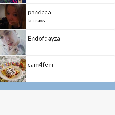
pandaaa...
Kruunupyy
Endofdayza
cam4fem