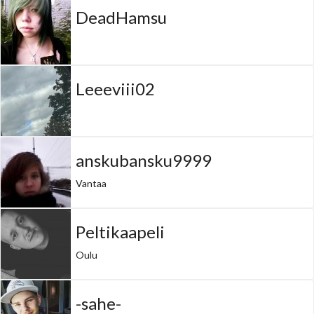
DeadHamsu
Leeeviii02
anskubansku9999
Vantaa
Peltikaapeli
Oulu
-sahe-