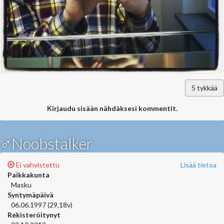
5
tykkää
Kirjaudu sisään nähdäksesi kommentit.
♂Noobstalker
Ei vahvistettu
Lisää tietoa
Paikkakunta
Masku
Syntymäpäivä
06.06.1997 (29,18v)
Rekisteröitynyt