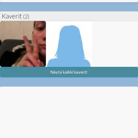
Kaverit
(2)
Näytä kaikki kaverit