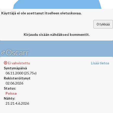
Käyttäjä ei ole asettanut itselleen oletuskuvaa.
0
tykkää
Kirjaudu sisään nähdäksesi kommentit.
♂Oscarr
Ei vahvistettu
Lisää tietoa
Syntymäpäivä
06.11.2000 (25,75v)
Rekisteröitynyt
02.06.2026
Status:
Poissa
Nähty:
21:21 4.6.2026