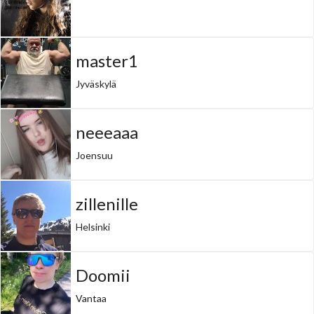
master1
Jyväskylä
neeeaaa
Joensuu
zillenille
Helsinki
Doomii
Vantaa