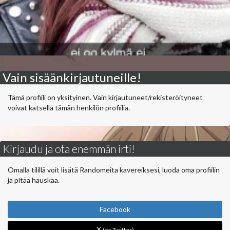
Vain sisäänkirjautuneille!
Tämä profiili on yksityinen. Vain kirjautuneet/rekisteröityneet
voivat katsella tämän henkilön profiilia.
Kirjaudu ja ota enemmän irti!
Omalla tilillä voit lisätä Randomeita kavereiksesi, luoda oma profiilin
ja pitää hauskaa.
Facebook
X
(ex Twitter)