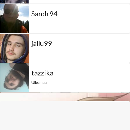
Sandr94
jallu99
tazzika
Ulkomaa