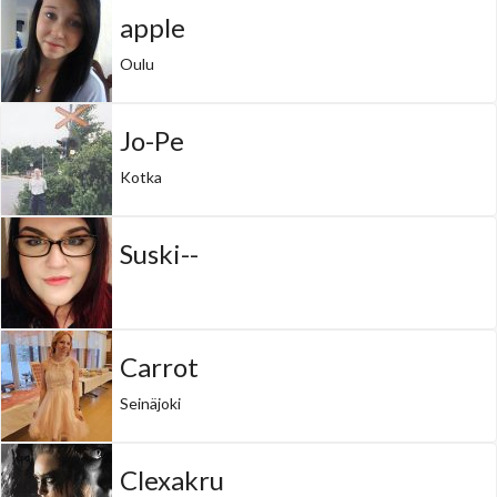
apple
Oulu
Jo-Pe
Kotka
Suski--
Carrot
Seinäjoki
Clexakru