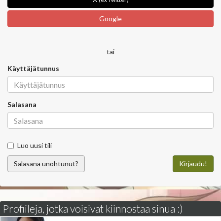
Google
tai
Käyttäjätunnus
Salasana
Luo uusi tili
Salasana unohtunut?
Kirjaudu!
Profiileja, jotka voisivat kiinnostaa sinua :)