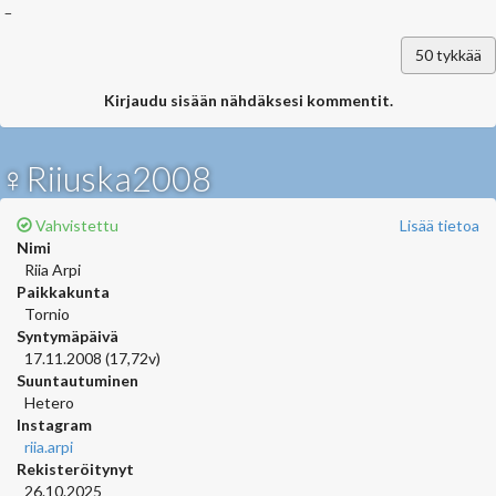
_
50
tykkää
Kirjaudu sisään nähdäksesi kommentit.
♀Riiuska2008
Vahvistettu
Lisää tietoa
Nimi
Riia Arpi
Paikkakunta
Tornio
Syntymäpäivä
17.11.2008 (17,72v)
Suuntautuminen
Hetero
Instagram
riia.arpi
Rekisteröitynyt
26.10.2025