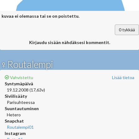
kuvaa ei olemassa tai se on poistettu.
0
tykkää
Kirjaudu sisään nähdäksesi kommentit.
♀Routalempi
Vahvistettu
Lisää tietoa
Syntymäpäivä
19.12.2008 (17,63v)
Siviilisääty
Parisuhteessa
Suuntautuminen
Hetero
Snapchat
Routalempi01
Instagram