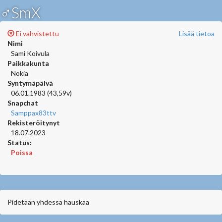
♂SmX
Ei vahvistettu
Lisää tietoa
Nimi
Sami Koivula
Paikkakunta
Nokia
Syntymäpäivä
06.01.1983 (43,59v)
Snapchat
Samppax83ttv
Rekisteröitynyt
18.07.2023
Status:
Poissa
Pidetään yhdessä hauskaa