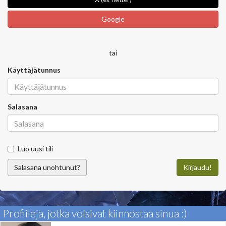
Google
tai
Käyttäjätunnus
Salasana
Luo uusi tili
Salasana unohtunut?
Kirjaudu!
Profiileja, jotka voisivat kiinnostaa sinua :)