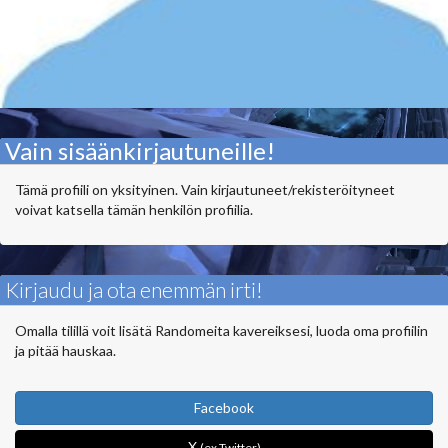
Vain sisäänkirjautuneille!
Tämä profiili on yksityinen. Vain kirjautuneet/rekisteröityneet
voivat katsella tämän henkilön profiilia.
Kirjaudu ja ota enemmän irti!
Omalla tilillä voit lisätä Randomeita kavereiksesi, luoda oma profiilin
ja pitää hauskaa.
Facebook
X
(ex Twitter)