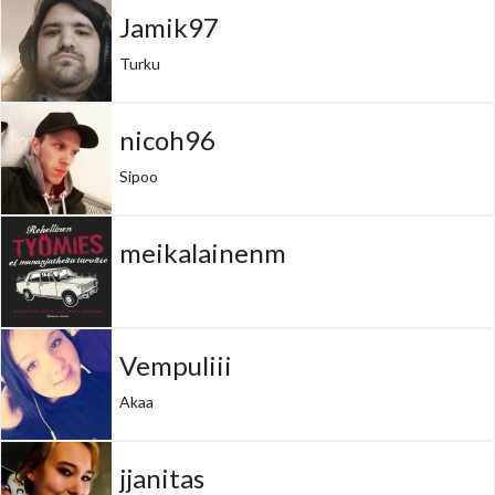
Jamik97
Turku
nicoh96
Sipoo
meikalainenm
Vempuliii
Akaa
jjanitas