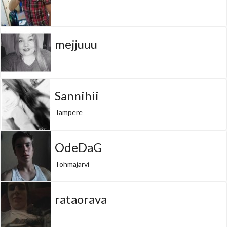
mejjuuu
Sannihii
Tampere
OdeDaG
Tohmajärvi
rataorava