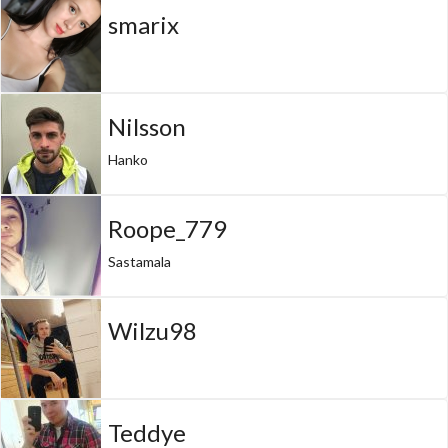
smarix
Nilsson
Hanko
Roope_779
Sastamala
Wilzu98
Teddye