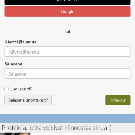
Google
tai
Käyttäjätunnus
Salasana
Luo uusi tili
Salasana unohtunut?
Kirjaudu!
Profiileja, jotka voisivat kiinnostaa sinua :)