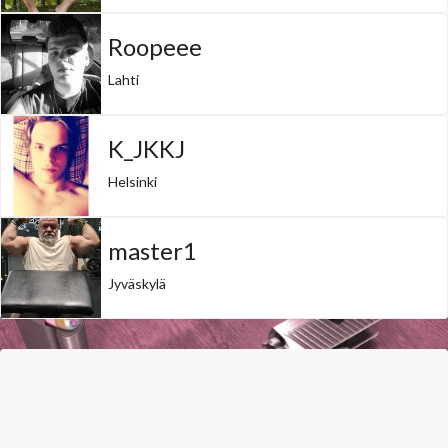
Roopeee
Lahti
K_JKKJ
Helsinki
master1
Jyväskylä