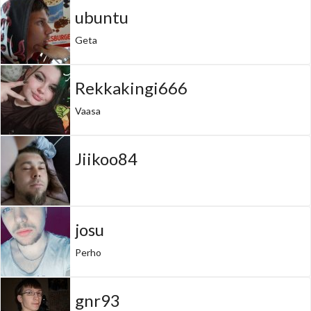
ubuntu
Geta
Rekkakingi666
Vaasa
Jiikoo84
josu
Perho
gnr93