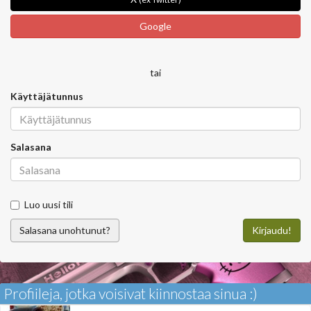
Google
tai
Käyttäjätunnus
Salasana
Luo uusi tili
Salasana unohtunut?
Kirjaudu!
Profiileja, jotka voisivat kiinnostaa sinua :)