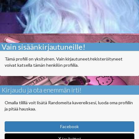
Vain sisäänkirjautuneille!
Tämä profiili on yksityinen. Vain kirjautuneet/rekisteröityneet
voivat katsella tämän henkilön profiilia.
Kirjaudu ja ota enemmän irti!
Omalla tilillä voit lisätä Randomeita kavereiksesi, luoda oma profiilin
ja pitää hauskaa.
Facebook
X
(ex Twitter)