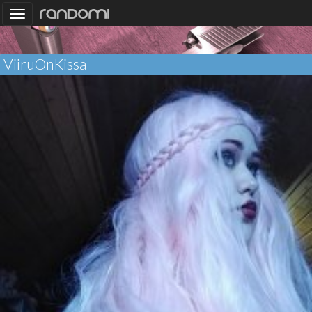
Toggle
navigation
ViiruOnKissa