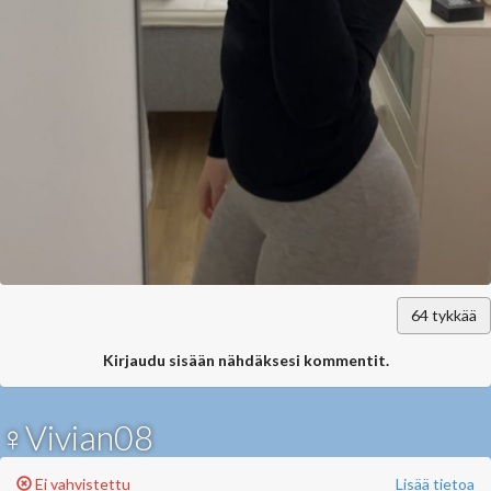
64
tykkää
Kirjaudu sisään nähdäksesi kommentit.
♀Vivian08
Ei vahvistettu
Lisää tietoa