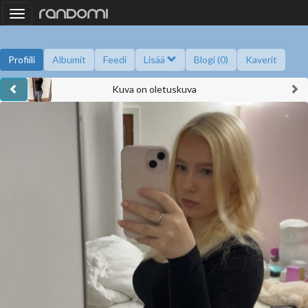
Toggle
navigation
Profiili
Albumit
Feedi
Lisää
Blogi (0)
Kaverit
Kuva on oletuskuva
Kysy minulta
Tietoa
Kaverikirja
Gallupit
Saavutukset