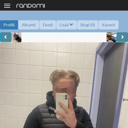
Toggle
navigation
Profiili
Albumit
Feedi
Lisää
Blogi (0)
Kaverit
Kysy minulta
Tietoa
Kaverikirja
Gallupit
Saavutukset