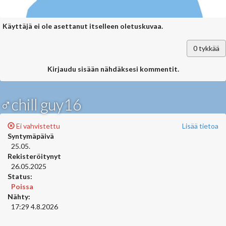
Käyttäjä ei ole asettanut itselleen oletuskuvaa.
0
tykkää
Kirjaudu sisään nähdäksesi kommentit.
♂chill guy16
Ei vahvistettu
Lisää tietoa
Syntymäpäivä
25.05.
Rekisteröitynyt
26.05.2025
Status:
Poissa
Nähty:
17:29 4.8.2026