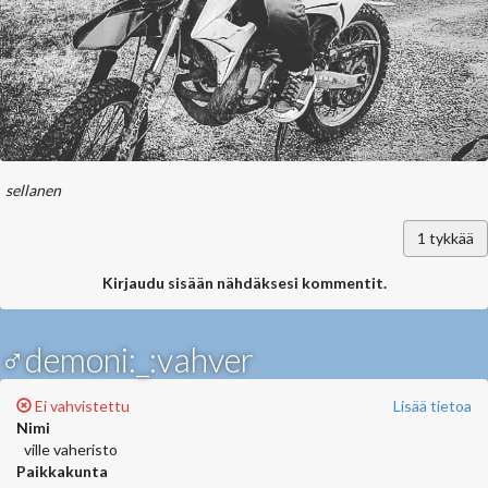
sellanen
1
tykkää
Kirjaudu sisään nähdäksesi kommentit.
♂demoni:_:vahver
Ei vahvistettu
Lisää tietoa
Nimi
ville vaheristo
Paikkakunta