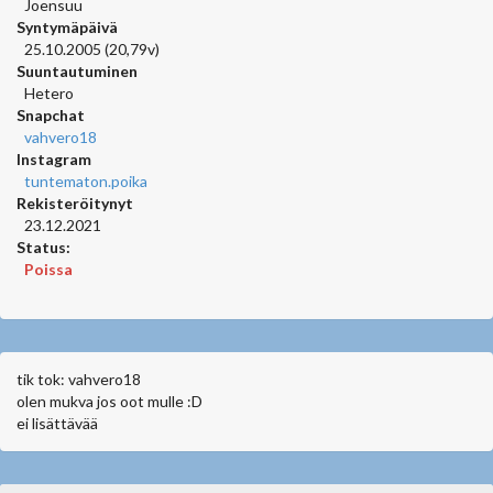
Joensuu
Syntymäpäivä
25.10.2005 (20,79v)
Suuntautuminen
Hetero
Snapchat
vahvero18
Instagram
tuntematon.poika
Rekisteröitynyt
23.12.2021
Status:
Poissa
tik tok: vahvero18
olen mukva jos oot mulle :D
ei lisättävää