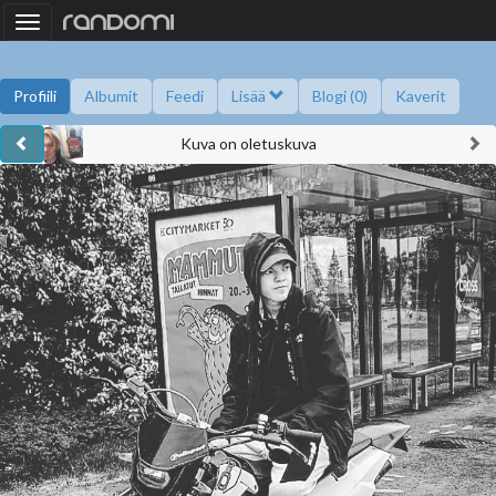
Toggle
navigation
Profiili
Albumit
Feedi
Lisää
Blogi (0)
Kaverit
Kuva on oletuskuva
Kysy minulta
Tietoa
Kaverikirja
Gallupit
Saavutukset