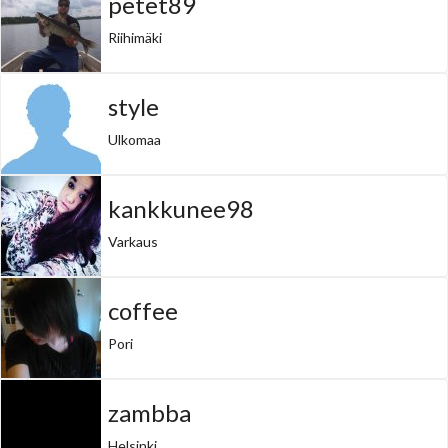
petet89
Riihimäki
style
Ulkomaa
kankkunee98
Varkaus
coffee
Pori
zambba
Helsinki