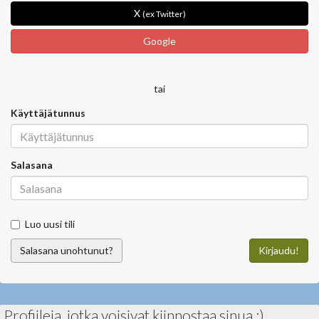
X
(ex Twitter)
Google
tai
Käyttäjätunnus
Salasana
Luo uusi tili
Salasana unohtunut?
Kirjaudu!
Profiileja, jotka voisivat kiinnostaa sinua :)