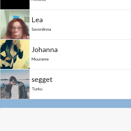
Lea
Savonlinna
Johanna
Muurame
segget
Turku