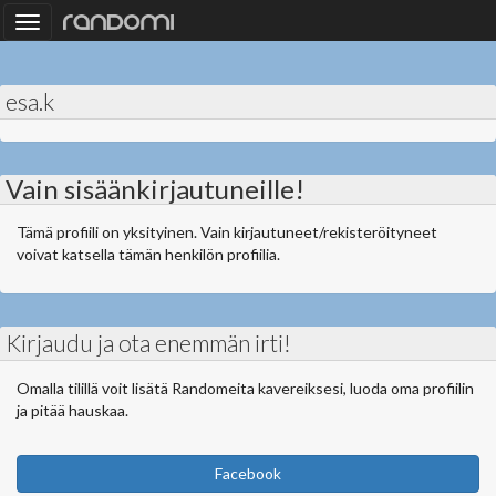
Toggle
navigation
esa.k
Vain sisäänkirjautuneille!
Tämä profiili on yksityinen. Vain kirjautuneet/rekisteröityneet
voivat katsella tämän henkilön profiilia.
Kirjaudu ja ota enemmän irti!
Omalla tilillä voit lisätä Randomeita kavereiksesi, luoda oma profiilin
ja pitää hauskaa.
Facebook