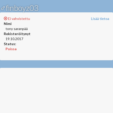
♂finboyz03
Ei vahvistettu
Lisää tietoa
Nimi
tony saranpää
Rekisteröitynyt
19.10.2017
Status:
Poissa