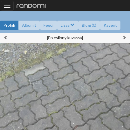
Toggle
navigation
Profiili
Albumit
Feedi
Lisää
Blogi (0)
Kaverit
[En esiinny kuvassa]
Kysy minulta
Tietoa
Kaverikirja
Gallupit
Saavutukset