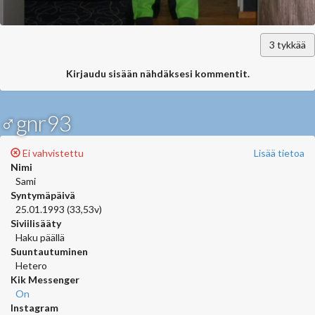
3
tykkää
Kirjaudu sisään nähdäksesi kommentit.
♂gnr93
Ei vahvistettu
Lisää tietoa
Nimi
Sami
Syntymäpäivä
25.01.1993 (33,53v)
Siviilisääty
Haku päällä
Suuntautuminen
Hetero
Kik Messenger
On
Instagram