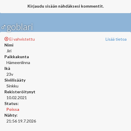
Kirjaudu sisään nähdäksesi kommentit.
♂goblari
Ei vahvistettu
Lisää tietoa
Nimi
Jiri
Paikkakunta
Hämeenlinna
Ikä
23v
Siviilisääty
Sinkku
Rekisteröitynyt
10.02.2021
Status:
Poissa
Nähty:
21:56 19.7.2026