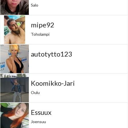
Salo
mipe92
Toholampi
autotytto123
Koomikko-Jari
Oulu
Essuux
Joensuu