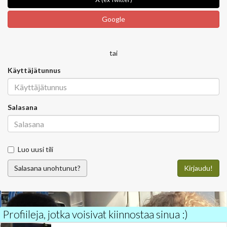
Google
tai
Käyttäjätunnus
Salasana
Luo uusi tili
Salasana unohtunut?
Kirjaudu!
Profiileja, jotka voisivat kiinnostaa sinua :)