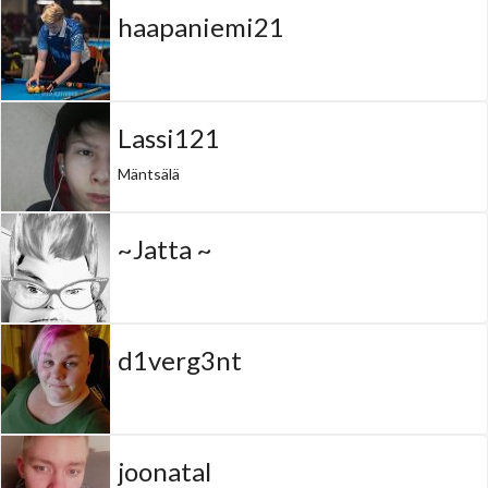
haapaniemi21
Lassi121
Mäntsälä
~Jatta ~
d1verg3nt
joonatal