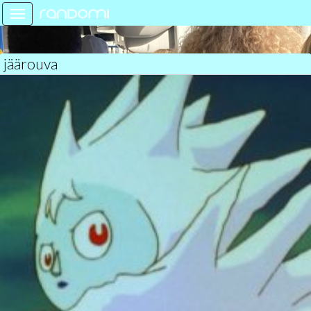
Toggle
navigation
jäärouva