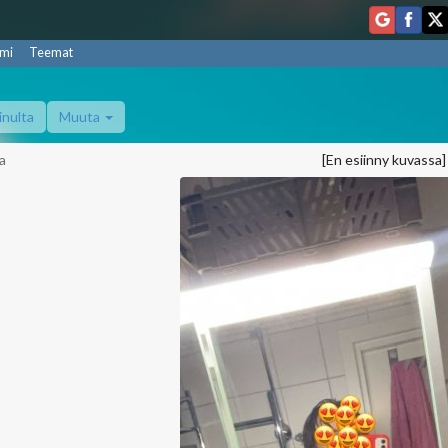
mi
Teemat
inulta
Muuta
a
[En esiinny kuvassa]