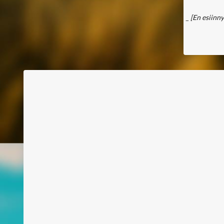
_
[En esiinny