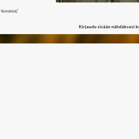
 kuvassa]
Kirjaudu sisään nähdäksesi 