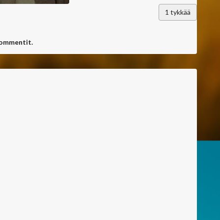
1
tykkää
kommentit.