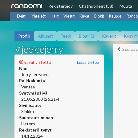
Rekisteröidy
Chat
huoneet (38)
Muuta
Deitti
Yhteisöt
Halit
Viestit
Kuvat
Blogit
Kauppa
Rando
Profiili
Albumit
Feedi
Blogi (0)
Kaverit
Kysy m
♂jeejeejerry
Seuraav
Ei vahvistettu
Lisää tietoa
Nimi
Jerry Jerrynen
Paikkakunta
Vantaa
Syntymäpäivä
21.05.2000 (26,21v)
Siviilisääty
Sinkku
Suuntautuminen
Hetero
Rekisteröitynyt
14.12.2024