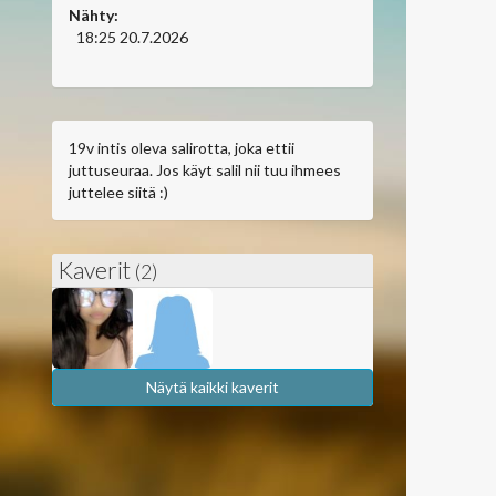
Nähty:
18:25 20.7.2026
19v intis oleva salirotta, joka ettii
juttuseuraa. Jos käyt salil nii tuu ihmees
juttelee siitä :)
Kaverit
(2)
Näytä kaikki kaverit