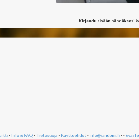
Kirjaudu sisään nähdäksesi 
rtti
-
Info & FAQ
-
Tietosuoja
-
Käyttöehdot
-
info@randomi.fi
- -
Eväste