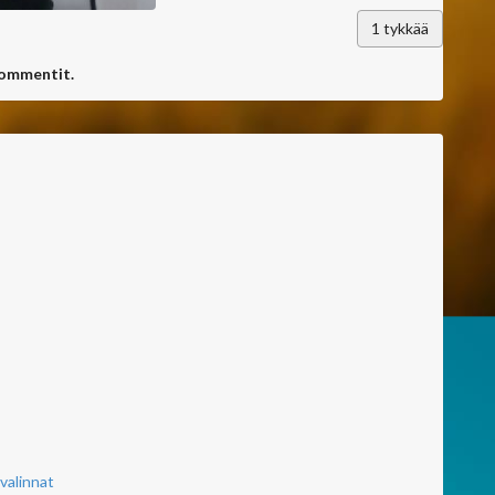
1
tykkää
kommentit.
valinnat