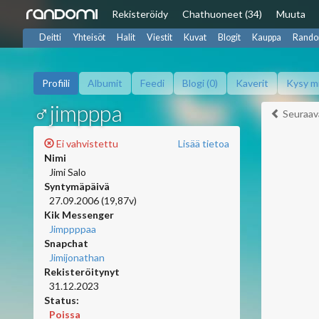
Rekisteröidy
Chat
huoneet (34)
Muuta
Deitti
Yhteisöt
Halit
Viestit
Kuvat
Blogit
Kauppa
Rando
Profiili
Albumit
Feedi
Blogi (0)
Kaverit
Kysy m
♂jimpppa
Seuraav
Ei vahvistettu
Lisää tietoa
Nimi
Jimi Salo
Syntymäpäivä
27.09.2006 (19,87v)
Kik Messenger
Jimppppaa
Snapchat
Jimijonathan
Rekisteröitynyt
31.12.2023
Status:
Poissa