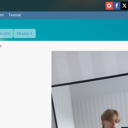
mi
Teemat
inulta
Muuta
a