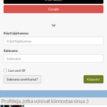
Google
tai
Käyttäjätunnus
Salasana
Luo uusi tili
Salasana unohtunut?
Kirjaudu!
Profiileja, jotka voisivat kiinnostaa sinua :)