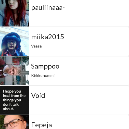
pauliinaaa-
miika2015
Vaasa
Samppoo
Kirkkonummi
Void
Eepeja