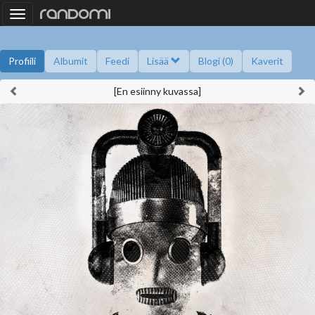
Toggle
navigation
Profiili
Albumit
Feedi
Lisää
Blogi (0)
Kaverit
[En esiinny kuvassa]
Kysy minulta
Tietoa
Kaverikirja
Gallupit
Saavutukset