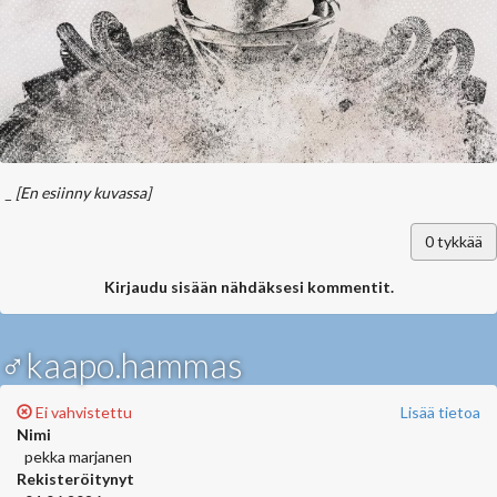
_
[En esiinny kuvassa]
0
tykkää
Kirjaudu sisään nähdäksesi kommentit.
♂kaapo.hammas
Ei vahvistettu
Lisää tietoa
Nimi
pekka marjanen
Rekisteröitynyt