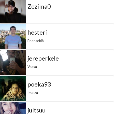
Zezima0
hesteri
Enontekiö
jereperkele
Vaasa
poeka93
Imatra
jultsuu__