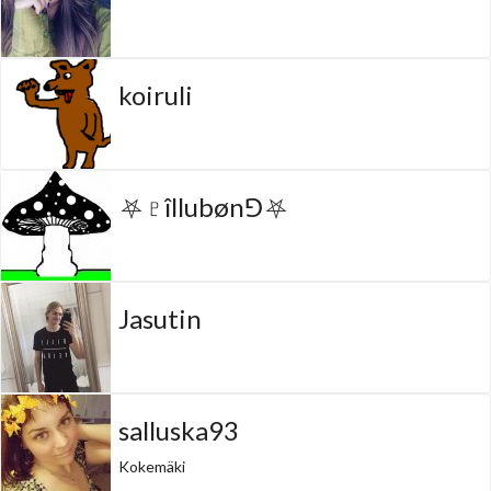
koiruli
⛧♇îllubøn⅁⛧
Jasutin
salluska93
Kokemäki