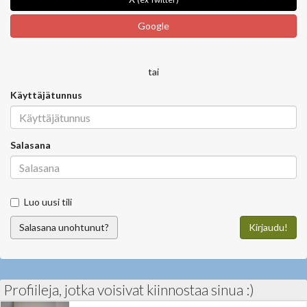
Google
tai
Käyttäjätunnus
Salasana
Luo uusi tili
Salasana unohtunut?
Kirjaudu!
Profiileja, jotka voisivat kiinnostaa sinua :)