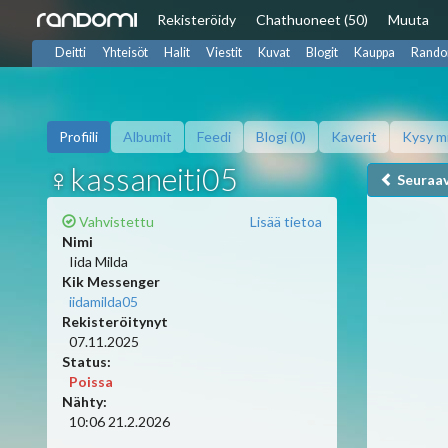
Rekisteröidy
Chat
huoneet (50)
Muuta
Deitti
Yhteisöt
Halit
Viestit
Kuvat
Blogit
Kauppa
Rando
Profiili
Albumit
Feedi
Blogi (0)
Kaverit
Kysy m
♀kassaneiti05
Seuraa
Vahvistettu
Lisää tietoa
Nimi
Iida Milda
Kik Messenger
iidamilda05
Rekisteröitynyt
07.11.2025
Status:
Poissa
Nähty:
10:06 21.2.2026