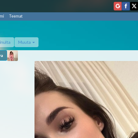
mi
Teemat
inulta
Muuta
va