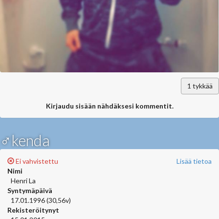
1
tykkää
Kirjaudu sisään nähdäksesi kommentit.
♂kenda
Ei vahvistettu
Lisää tietoa
Nimi
Henri La
Syntymäpäivä
17.01.1996 (30,56v)
Rekisteröitynyt