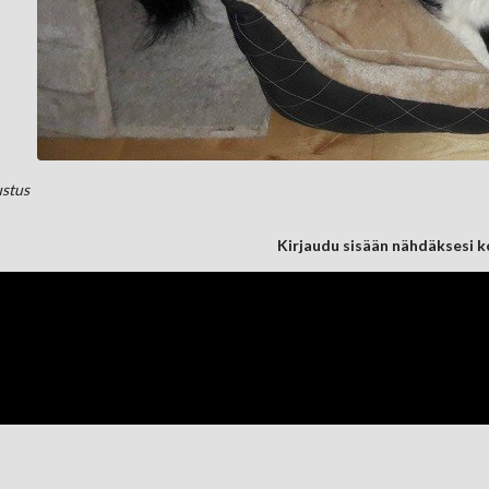
ustus
Kirjaudu sisään nähdäksesi 