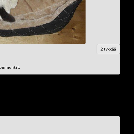
2
tykkää
kommentit.