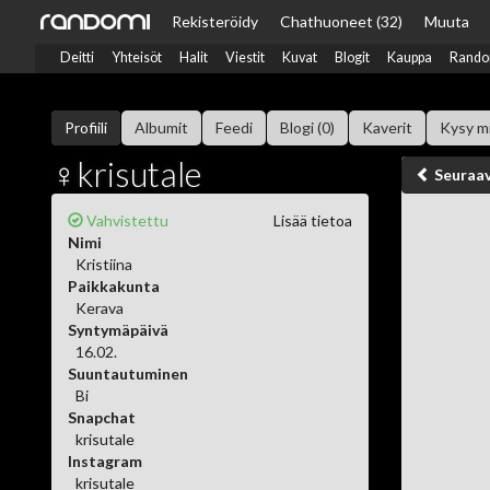
Rekisteröidy
Chat
huoneet (32)
Muuta
Deitti
Yhteisöt
Halit
Viestit
Kuvat
Blogit
Kauppa
Rando
Profiili
Albumit
Feedi
Blogi (0)
Kaverit
Kysy m
♀krisutale
Seuraa
Vahvistettu
Lisää tietoa
Nimi
Kristiina
Paikkakunta
Kerava
Syntymäpäivä
16.02.
Suuntautuminen
Bi
Snapchat
krisutale
Instagram
krisutale