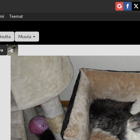
mi
Teemat
inulta
Muuta
va