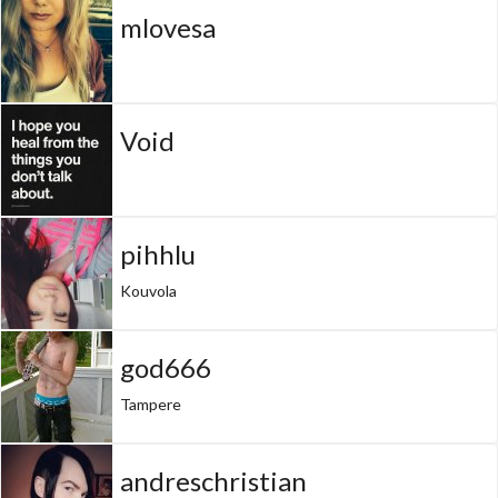
mlovesa
Void
pihhlu
Kouvola
god666
Tampere
andreschristian