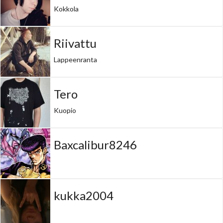
Kokkola
Riivattu
Lappeenranta
Tero
Kuopio
Baxcalibur8246
kukka2004