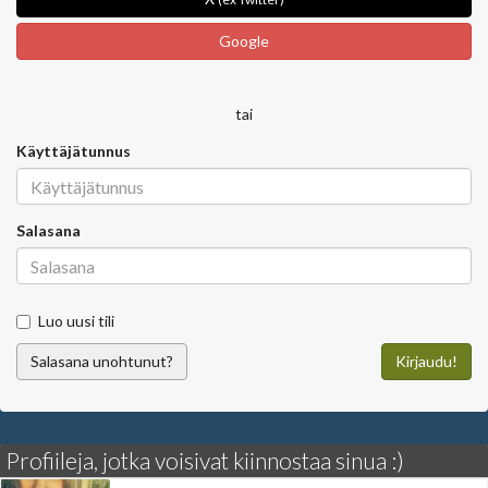
Google
tai
Käyttäjätunnus
Salasana
Luo uusi tili
Salasana unohtunut?
Kirjaudu!
Profiileja, jotka voisivat kiinnostaa sinua :)