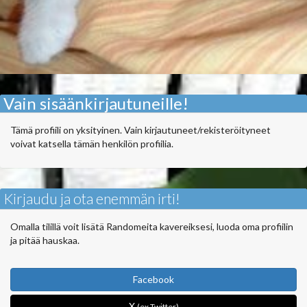
Vain sisäänkirjautuneille!
Tämä profiili on yksityinen. Vain kirjautuneet/rekisteröityneet
voivat katsella tämän henkilön profiilia.
Kirjaudu ja ota enemmän irti!
Omalla tilillä voit lisätä Randomeita kavereiksesi, luoda oma profiilin
ja pitää hauskaa.
Facebook
X
(ex Twitter)