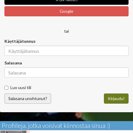
Google
tai
Käyttäjätunnus
Salasana
Luo uusi tili
Salasana unohtunut?
Kirjaudu!
Profiileja, jotka voisivat kiinnostaa sinua :)