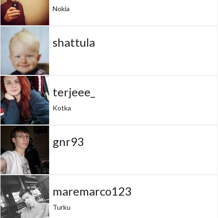
Nokia
shattula
terjeee_
Kotka
gnr93
maremarco123
Turku