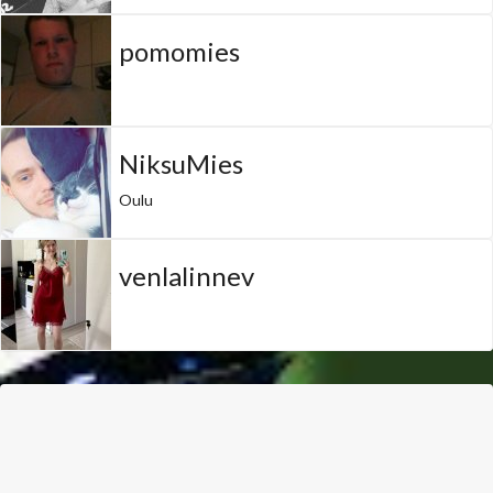
pomomies
NiksuMies
Oulu
venlalinnev