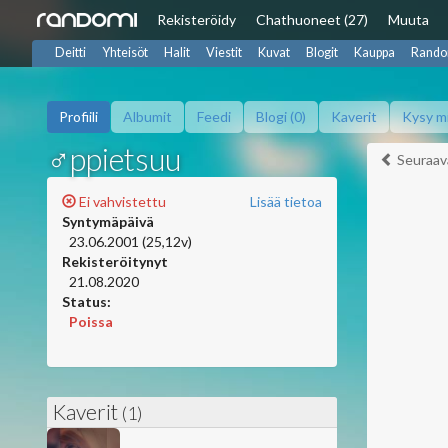
Rekisteröidy
Chat
huoneet (27)
Muuta
Deitti
Yhteisöt
Halit
Viestit
Kuvat
Blogit
Kauppa
Rando
Profiili
Albumit
Feedi
Blogi (0)
Kaverit
Kysy m
♂ppietsuu
Seuraav
Ei vahvistettu
Lisää tietoa
Syntymäpäivä
23.06.2001 (25,12v)
Rekisteröitynyt
21.08.2020
Status:
Poissa
Kaverit
(1)