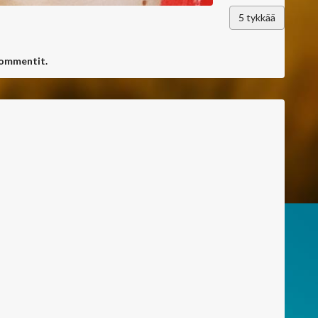
5
tykkää
kommentit.