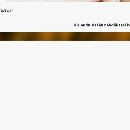
rust päi
Kirjaudu sisään nähdäksesi 