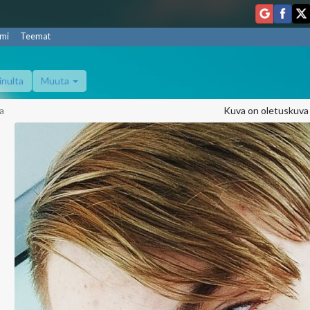
mi
Teemat
inulta
Muuta
a
Kuva on oletuskuva