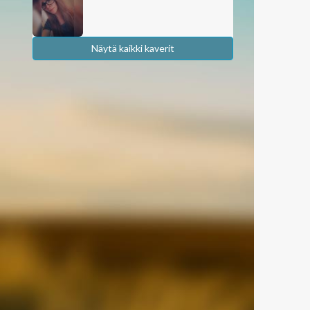
Näytä kaikki kaverit