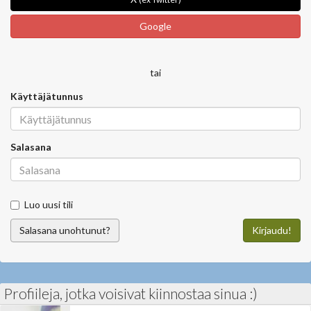
Google
tai
Käyttäjätunnus
Salasana
Luo uusi tili
Salasana unohtunut?
Kirjaudu!
Profiileja, jotka voisivat kiinnostaa sinua :)