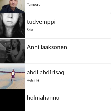
Tampere
tudvemppi
Salo
Anni.laaksonen
abdi.abdirisaq
Helsinki
holmahannu