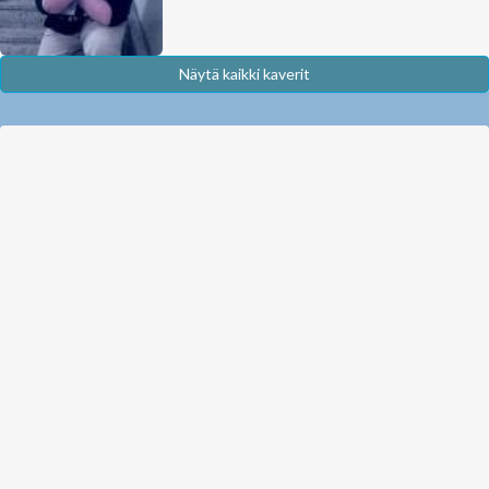
Näytä kaikki kaverit