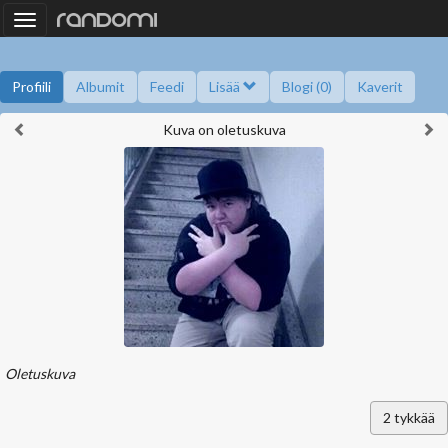
Toggle
navigation
Profiili
Albumit
Feedi
Lisää
Blogi (0)
Kaverit
Kuva on oletuskuva
Kysy minulta
Tietoa
Kaverikirja
Gallupit
Saavutukset
Oletuskuva
2
tykkää