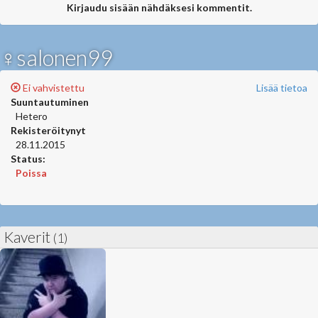
Kirjaudu sisään nähdäksesi kommentit.
♀salonen99
Ei vahvistettu
Lisää tietoa
Suuntautuminen
Hetero
Rekisteröitynyt
28.11.2015
Status:
Poissa
Kaverit
(1)