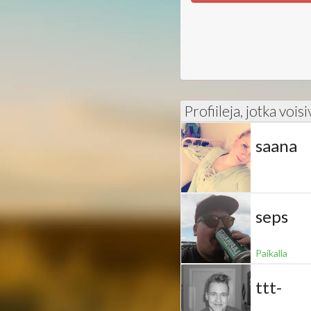
Profiileja, jotka vois
saana
seps
Paikalla
ttt-