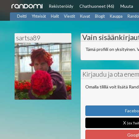
Rekisteröidy
Chat
huoneet (46)
Muuta
Deitti
Yhteisöt
Halit
Viestit
Kuvat
Blogit
Kauppa
Rando
Vain sisäänkirjau
sartsa89
Tämä profiili on yksityinen. 
Kirjaudu ja ota enem
Omalla tilillä voit lisätä Ra
Faceb
X
(ex Twi
Goog