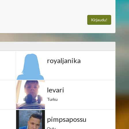
Kirjaudu!
royaljanika
levari
Turku
pimpsapossu
Oulu