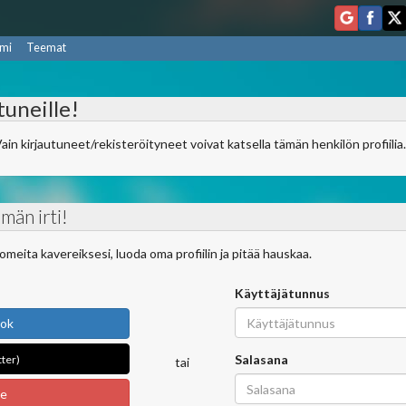
mi
Teemat
tuneille!
Vain kirjautuneet/rekisteröityneet voivat katsella tämän henkilön profiilia
män irti!
ndomeita kavereiksesi, luoda oma profiilin ja pitää hauskaa.
Käyttäjätunnus
ook
Salasana
tter)
tai
le