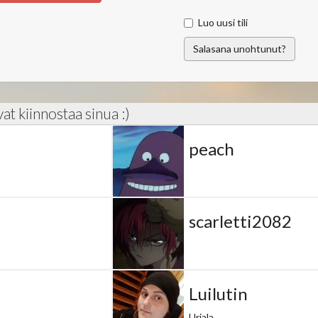
Luo uusi tili
Salasana unohtunut?
ivat kiinnostaa sinua :)
peach
scarletti2082
Luilutin
Urjala