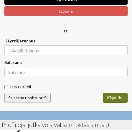
Google
tai
Käyttäjätunnus
Salasana
Luo uusi tili
Salasana unohtunut?
Kirjaudu!
Profiileja, jotka voisivat kiinnostaa sinua :)