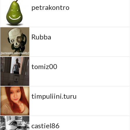
petrakontro
Rubba
tomiz00
timpuliini.turu
castiel86