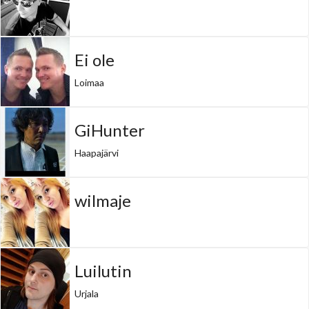
Ei ole
Loimaa
GiHunter
Haapajärvi
wilmaje
Luilutin
Urjala