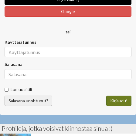
Google
tai
Käyttäjätunnus
Salasana
Luo uusi tili
Salasana unohtunut?
Kirjaudu!
Profiileja, jotka voisivat kiinnostaa sinua :)