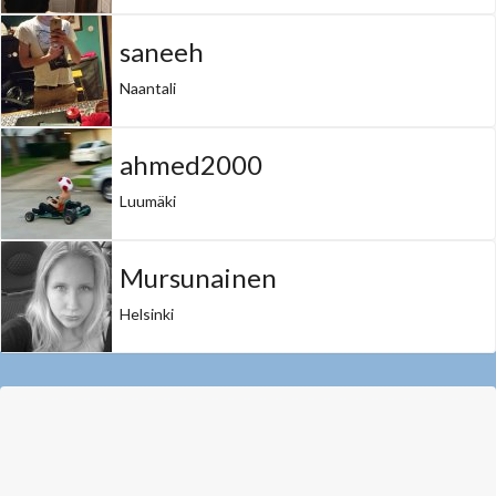
saneeh
Naantali
ahmed2000
Luumäki
Mursunainen
Helsinki