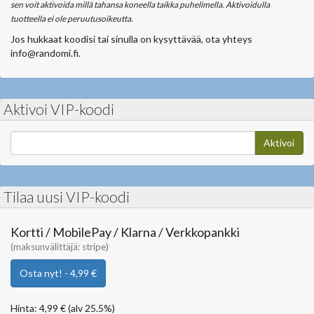
sen voit aktivoida millä tahansa koneella taikka puhelimella. Aktivoidulla
tuotteella ei ole peruutusoikeutta.
Jos hukkaat koodisi tai sinulla on kysyttävää, ota yhteys
info@randomi.fi.
Aktivoi VIP-koodi
Aktivoi
Tilaa uusi VIP-koodi
Kortti / MobilePay / Klarna / Verkkopankki
(maksunvälittäjä: stripe)
Osta nyt! - 4,99 €
Hinta: 4,99 € (alv 25.5%)