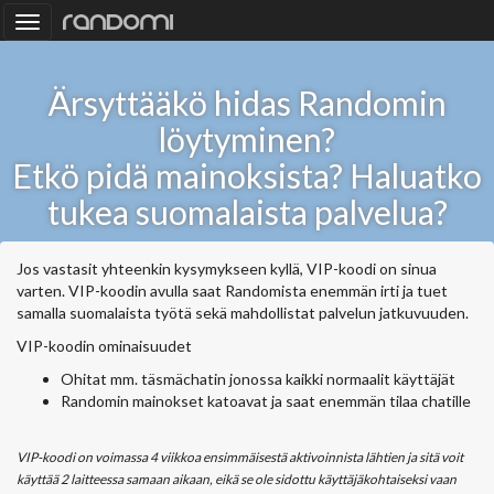
Toggle
navigation
Ärsyttääkö hidas Randomin
löytyminen?
Etkö pidä mainoksista? Haluatko
tukea suomalaista palvelua?
Jos vastasit yhteenkin kysymykseen kyllä, VIP-koodi on sinua
varten. VIP-koodin avulla saat Randomista enemmän irti ja tuet
samalla suomalaista työtä sekä mahdollistat palvelun jatkuvuuden.
VIP-koodin ominaisuudet
Ohitat mm. täsmächatin jonossa kaikki normaalit käyttäjät
Randomin mainokset katoavat ja saat enemmän tilaa chatille
VIP-koodi on voimassa 4 viikkoa ensimmäisestä aktivoinnista lähtien ja sitä voit
käyttää 2 laitteessa samaan aikaan, eikä se ole sidottu käyttäjäkohtaiseksi vaan