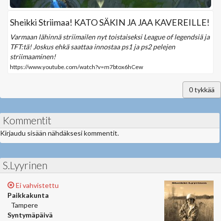
Sheikki Striimaa! KATO SÄKIN JA JAA KAVEREILLE!
Varmaan lähinnä striimailen nyt toistaiseksi League of legendsiä ja
TFT:tä! Joskus ehkä saattaa innostaa ps1 ja ps2 pelejen
striimaaminen!
https://www.youtube.com/watch?v=m7btox6hCew
0
tykkää
Kommentit
Kirjaudu sisään nähdäksesi kommentit.
S.Lyyrinen
Ei vahvistettu
Paikkakunta
Tampere
Syntymäpäivä