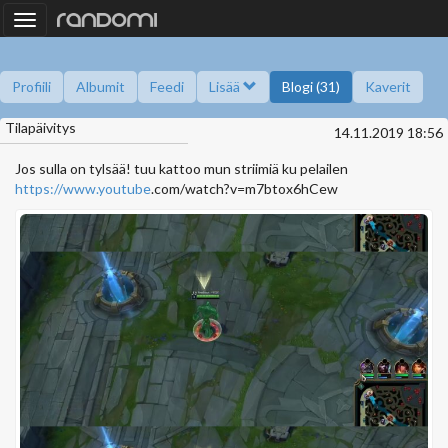
Toggle
navigation
Profiili
Albumit
Feedi
Lisää
Blogi (31)
Kaverit
Tilapäivitys
Kysy minulta
Tietoa
Kaverikirja
Gallupit
14.11.2019 18:56
Saavutukset
Jos sulla on tylsää! tuu kattoo mun striimiä ku pelailen
https://www.youtube
.com/watch?v=m7btox6hCew