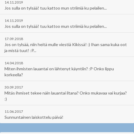
14.11.2019
Jos sulla on tylsää! tuu kattoo mun striimiä ku pelailen...
14.11.2019
Jos sulla on tylsää! tuu kattoo mun striimiä ku pelailen...
17.09.2018
Jos on tylsää, niin heitä mulle viestiä Kikissä! :) Ihan sama kuka oot
ja mistä tuut! :P...
14.04.2018
Miten ihmisten lauantai on lähtenyt käyntiin? :P Onko lippu
korkeella?
30.09.2017
Mitäs ihmiset tekee näin lauantai iltana? Onko mukavaa vai kurjaa?
:)
11.06.2017
Sunnuntainen laiskottelu päivä!