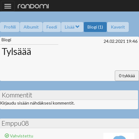
Toggle
navigation
Profiili
Albumit
Feedi
Lisää
Blogi (1)
Kaverit
Blogi
Kysy minulta
Tietoa
Kaverikirja
Gallupit
24.02.2021 19:46
Saavutukset
Tylsäää
0
tykkää
Kommentit
Kirjaudu sisään nähdäksesi kommentit.
Emppu08
Vahvistettu