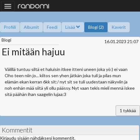
Toggle
navigation
Profiili
Albumit
Feedi
Lisää
Blogi (2)
Kaverit
Blogi
Kysy minulta
Tietoa
Kaverikirja
Gallupit
16.01.2023 21:07
Saavutukset
Ei mitään hajuu
Välillä tuntuu siltä et haluisin itkee itteni uneen joka yö:) ei vaan
Oho teen niin jo... kiitos sen yhen jätkän joka tuli ja pilas mun
elämän ekan kerran 6kk sit:/ nyt sit se tuli uudestaan näkyviin ja
noh enhän mää siitä yli ollu päässy. Nyt vaan tekis mieli mennä iskee
sitä päähän ihan saagelin lujaa:3
1
tykkää
Kommentit
Kirjaudu sisään nähdäksesi kommentit.