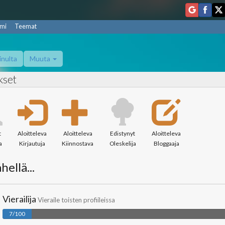
mi
Teemat
inulta
Muuta
kset
t
Aloitteleva
Aloitteleva
Edistynyt
Aloitteleva
a
Kirjautuja
Kiinnostava
Oleskelija
Bloggaaja
hellä...
Vierailija
Vieraile toisten profiileissa
7/100