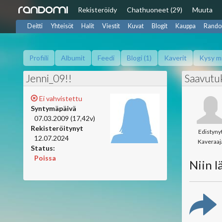
Rekisteröidy
Chat
huoneet (29)
Muuta
Deitti
Yhteisöt
Halit
Viestit
Kuvat
Blogit
Kauppa
Rando
Profiili
Albumit
Feedi
Blogi (1)
Kaverit
Kysy m
Jenni_09!!
Saavutu
Ei vahvistettu
Syntymäpäivä
07.03.2009 (17,42v)
Rekisteröitynyt
Edistyny
12.07.2024
Kaveraaj
Status:
Poissa
Niin lä