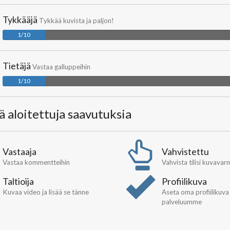
Tykkääjä
Tykkää kuvista ja paljon!
1/10
Tietäjä
Vastaa galluppeihin
1/10
lä aloitettuja saavutuksia
Vastaaja
Vahvistettu
Vastaa kommentteihin
Vahvista tilisi kuvava
Taltioija
Profiilikuva
Kuvaa video ja lisää se tänne
Aseta oma profiilikuva
palveluumme