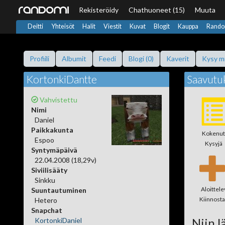
Rekisteröidy
Chat
huoneet (15)
Muuta
Deitti
Yhteisöt
Halit
Viestit
Kuvat
Blogit
Kauppa
Rando
Profiili
Albumit
Feedi
Blogi (0)
Kaverit
Kysy m
KortonkiDantte
Saavutu
Vahvistettu
Nimi
Daniel
Paikkakunta
Kokenut
Espoo
Kysyjä
Syntymäpäivä
22.04.2008 (18,29v)
Siviilisääty
Sinkku
Aloittele
Suuntautuminen
Kiinnost
Hetero
Snapchat
Niin lä
KortonkiDaniel