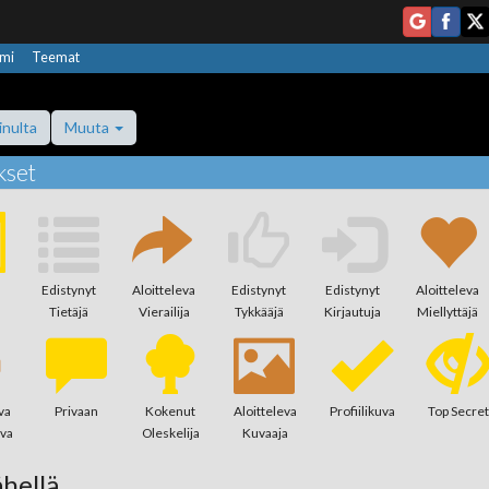
mi
Teemat
inulta
Muuta
kset
Edistynyt
Aloitteleva
Edistynyt
Edistynyt
Aloitteleva
Tietäjä
Vierailija
Tykkääjä
Kirjautuja
Miellyttäjä
va
Privaan
Kokenut
Aloitteleva
Profiilikuva
Top Secret
ava
Oleskelija
Kuvaaja
hellä...