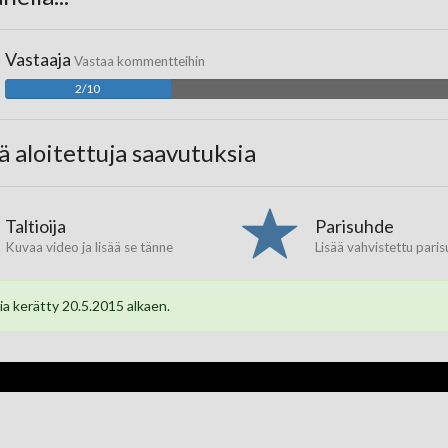
Vastaaja
Vastaa kommentteihin
2/10
lä aloitettuja saavutuksia
Taltioija
Parisuhde
Kuvaa video ja lisää se tänne
Lisää vahvistettu pari
a kerätty 20.5.2015 alkaen.