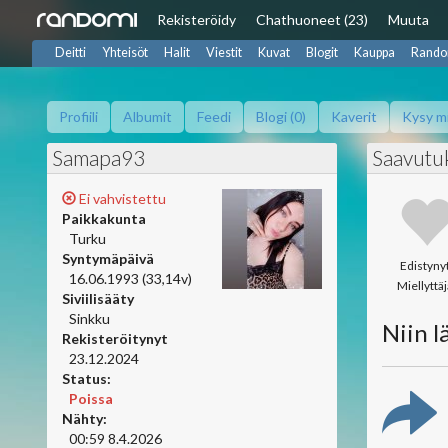
Rekisteröidy
Chat
huoneet (23)
Muuta
Deitti
Yhteisöt
Halit
Viestit
Kuvat
Blogit
Kauppa
Rando
Profiili
Albumit
Feedi
Blogi (0)
Kaverit
Kysy m
Samapa93
Saavutu
Ei vahvistettu
Paikkakunta
Turku
Syntymäpäivä
Edistyny
16.06.1993 (33,14v)
Miellyttäj
Siviilisääty
Sinkku
Niin lä
Rekisteröitynyt
23.12.2024
Status:
Poissa
Nähty:
00:59 8.4.2026