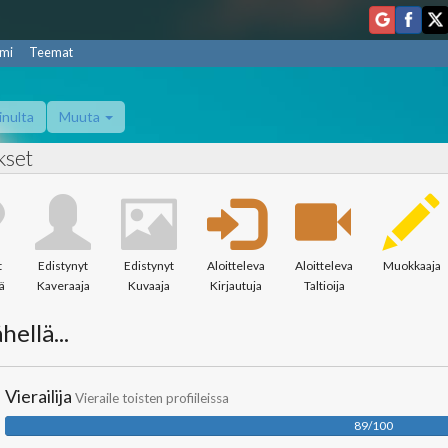
mi
Teemat
inulta
Muuta
kset
t
Edistynyt
Edistynyt
Aloitteleva
Aloitteleva
Muokkaaja
ä
Kaveraaja
Kuvaaja
Kirjautuja
Taltioija
hellä...
Vierailija
Vieraile toisten profiileissa
89/100