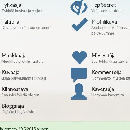
Tykkääjä
Top Secret!
Tykkää kuvista ja paljon!
Vain parhaat tietää
Taltioija
Profiilikuva
Kuvaa video ja lisää se tänne
Aseta oma profiilikuva
palveluumme
Muokkaaja
Miellyttäjä
Muokkaa profiilisi tietoja
Saa tykkäyksiä kuviisi
Kuvaaja
Kommentoija
Lisää palveluumme kuviasi
Kommentoi muiden kuv
Kiinnostava
Kaveraaja
Saa tykkäyksiä blogiin
Hommaa kavereita
Bloggaaja
Kirjoita blogikirjoitus
a kerätty 20.5.2015 alkaen.