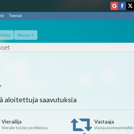
mi
Teemat
inulta
Muuta
kset
a
lä aloitettuja saavutuksia
Vierailija
Vastaaja
Vieraile toisten profiileissa
Vastaa kommentteihin