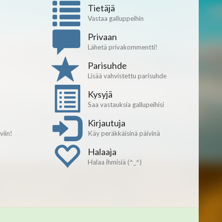
Tietäjä
Vastaa galluppeihin
Privaan
Lähetä privakommentti!
Parisuhde
Lisää vahvistettu parisuhde
Kysyjä
Saa vastauksia gallupeihisi
Kirjautuja
iin!
Käy peräkkäisinä päivinä
Halaaja
Halaa ihmisiä (^_^)