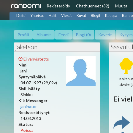
Rekisteröidy
Chat
huoneet (32)
Muuta
Deitti
Yhteisöt
Halit
Viestit
Kuvat
Blogit
Kauppa
Rando
Profiili
Albumit
Feedi
Blogi (0)
Kaverit
Kysy m
jaketson
Saavutu
Ei vahvistettu
Nimi
jani
Syntymäpäivä
Kokenut
04.07.1997 (29,09v)
Oleskelij
Siviilisääty
Sinkku
Ei vie
Kik Messenger
janinator
Rekisteröitynyt
14.03.2013
Status:
Poissa