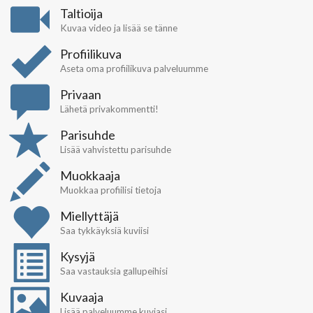
Taltioija
Kuvaa video ja lisää se tänne
Profiilikuva
Aseta oma profiilikuva palveluumme
Privaan
Lähetä privakommentti!
Parisuhde
Lisää vahvistettu parisuhde
Muokkaaja
Muokkaa profiilisi tietoja
Miellyttäjä
Saa tykkäyksiä kuviisi
Kysyjä
Saa vastauksia gallupeihisi
Kuvaaja
Lisää palveluumme kuviasi