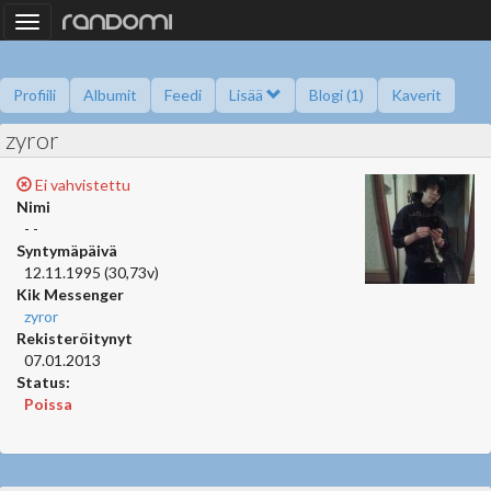
Toggle
navigation
Profiili
Albumit
Feedi
Lisää
Blogi (1)
Kaverit
zyror
Kysy minulta
Tietoa
Kaverikirja
Gallupit
Saavutukset
Ei vahvistettu
Nimi
- -
Syntymäpäivä
12.11.1995 (30,73v)
Kik Messenger
zyror
Rekisteröitynyt
07.01.2013
Status:
Poissa