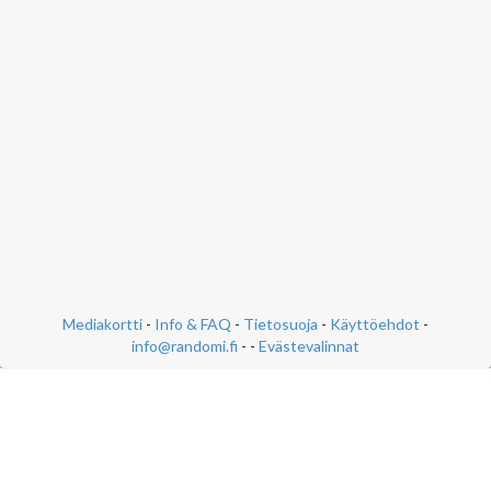
Mediakortti
-
Info & FAQ
-
Tietosuoja
-
Käyttöehdot
-
info@randomi.fi
- -
Evästevalinnat