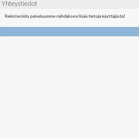
Yhteystiedot
Rekisteröidy palveluumme nähdäksesi lisää tietoja käyttäjästä!