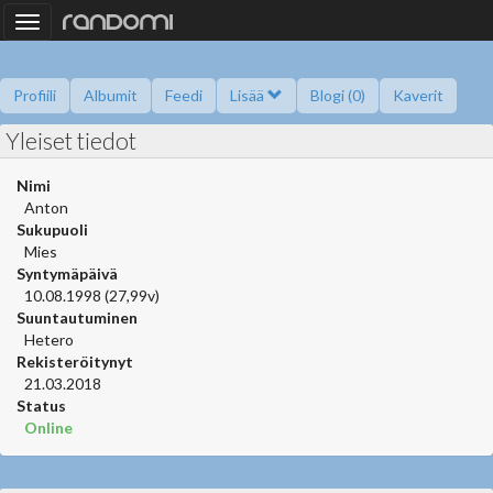
Toggle
navigation
Profiili
Albumit
Feedi
Lisää
Blogi (0)
Kaverit
Yleiset tiedot
Kysy minulta
Tietoa
Kaverikirja
Gallupit
Saavutukset
Nimi
Anton
Sukupuoli
Mies
Syntymäpäivä
10.08.1998 (27,99v)
Suuntautuminen
Hetero
Rekisteröitynyt
21.03.2018
Status
Online